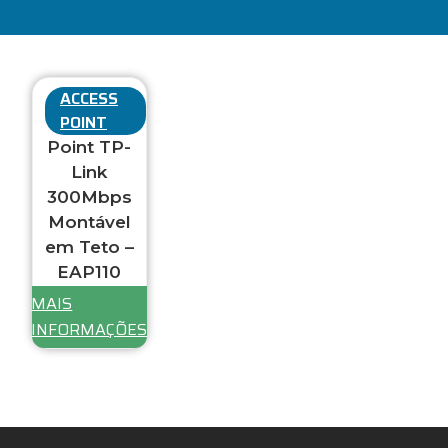
ACCESS
POINT
Access
Point TP-
Link
300Mbps
Montável
em Teto –
EAP110
MAIS
INFORMAÇÕES