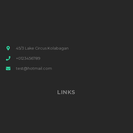
45/3 Lake Circus Kolabagan
+0123456789
test@hotmail.com
LINKS