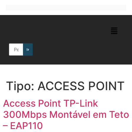
Ir
Tipo:
ACCESS POINT
Access Point TP-Link
300Mbps Montável em Teto
– EAP110