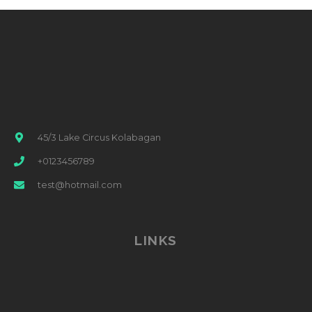
45/3 Lake Circus Kolabagan
+0123456789
test@hotmail.com
LINKS