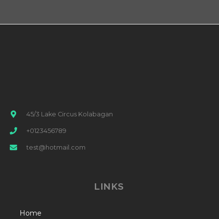
45/3 Lake Circus Kolabagan
+0123456789
test@hotmail.com
LINKS
Home